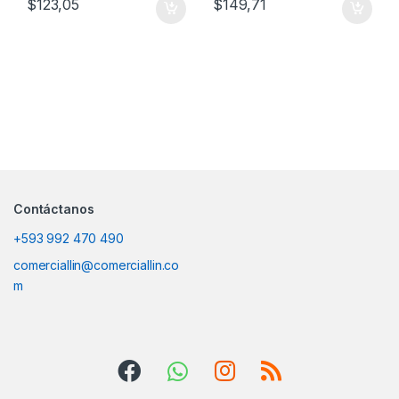
$
123,05
$
149,71
Contáctanos
+593 992 470 490
comerciallin@comerciallin.co
m