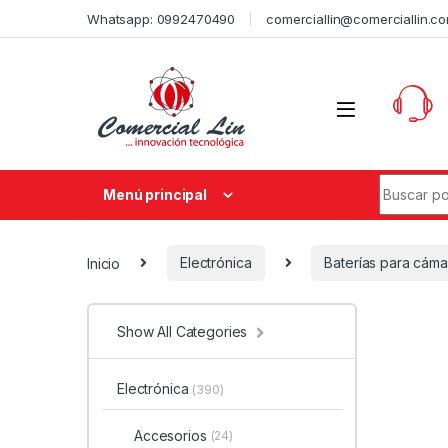
Whatsapp: 0992470490
comerciallin@comerciallin.c
Menú principal
Inicio
Electrónica
Baterías para cáma
Show All Categories
Electrónica
(390)
Accesorios
(24)