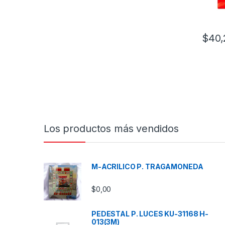
$
40,
Los productos más vendidos
M-ACRILICO P. TRAGAMONEDA
$
0,00
PEDESTAL P. LUCES KU-31168 H-
013(3M)