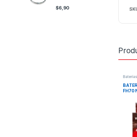
$
6,90
SK
Prod
Batería
BATER
FH70