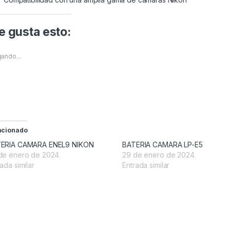
 gusta esto:
ando...
acionado
ERIA CAMARA ENEL9 NIKON
BATERIA CAMARA LP-E5
de enero de 2024
29 de enero de 2024
ada similar
Entrada similar