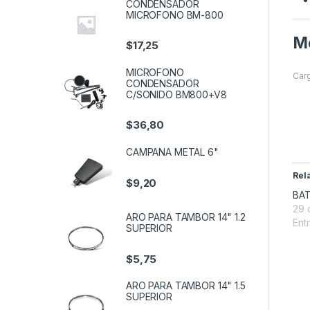
CONDENSADOR
MICROFONO BM-800
Me
$
17,25
MICROFONO
Carg
CONDENSADOR
C/SONIDO BM800+V8
$
36,80
CAMPANA METAL 6"
Rel
$
9,20
BAT
29 
ARO PARA TAMBOR 14" 1.2
Entr
SUPERIOR
$
5,75
ARO PARA TAMBOR 14" 1.5
SUPERIOR