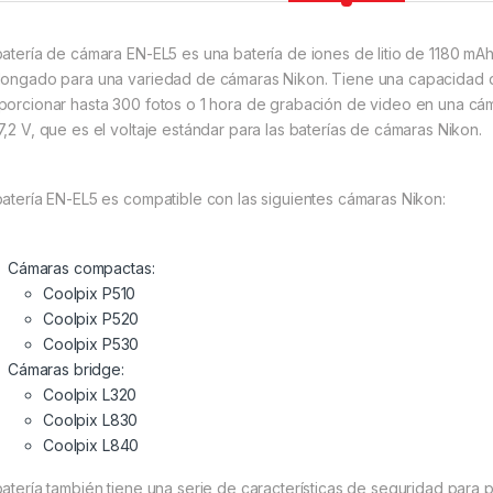
batería de cámara EN-EL5 es una batería de iones de litio de 1180 m
longado para una variedad de cámaras Nikon. Tiene una capacidad d
porcionar hasta 300 fotos o 1 hora de grabación de video en una cáma
7,2 V, que es el voltaje estándar para las baterías de cámaras Nikon.
batería EN-EL5 es compatible con las siguientes cámaras Nikon:
Cámaras compactas:
Coolpix P510
Coolpix P520
Coolpix P530
Cámaras bridge:
Coolpix L320
Coolpix L830
Coolpix L840
batería también tiene una serie de características de seguridad para p