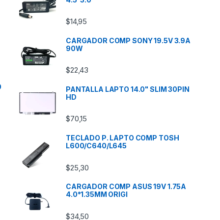
$
14,95
CARGADOR COMP SONY 19.5V 3.9A
90W
$
22,43
0
PANTALLA LAPTO 14.0" SLIM 30PIN
HD
$
70,15
TECLADO P. LAPTO COMP TOSH
L600/C640/L645
$
25,30
CARGADOR COMP ASUS 19V 1.75A
4.0*1.35MM ORIGI
$
34,50