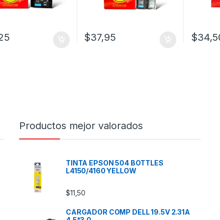
25
$
37,95
$
34,5
Productos mejor valorados
TINTA EPSON 504 BOTTLES
L4150/4160 YELLOW
$
11,50
CARGADOR COMP DELL 19.5V 2.31A
4.5*3.0