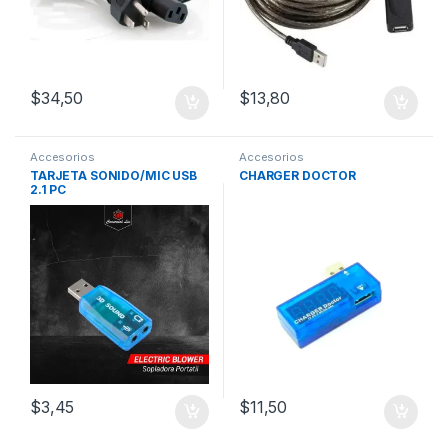
$
34,50
$
13,80
Accesorios
Accesorios
TARJETA SONIDO/MIC USB
CHARGER DOCTOR
2.1 PC
$
3,45
$
11,50