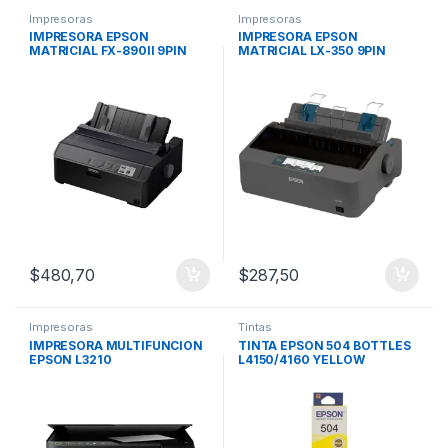
Impresoras
Impresoras
IMPRESORA EPSON
IMPRESORA EPSON
MATRICIAL FX-890II 9PIN
MATRICIAL LX-350 9PIN
80COL
80COL
$
480,70
$
287,50
Impresoras
Tintas
IMPRESORA MULTIFUNCION
TINTA EPSON 504 BOTTLES
EPSON L3210
L4150/4160 YELLOW