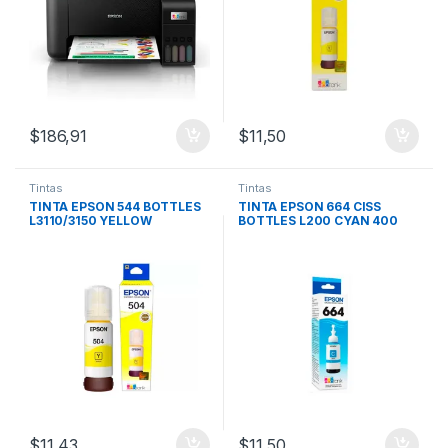
$
186,91
$
11,50
Tintas
Tintas
TINTA EPSON 544 BOTTLES
TINTA EPSON 664 CISS
L3110/3150 YELLOW
BOTTLES L200 CYAN 400
$
11,43
$
11,50