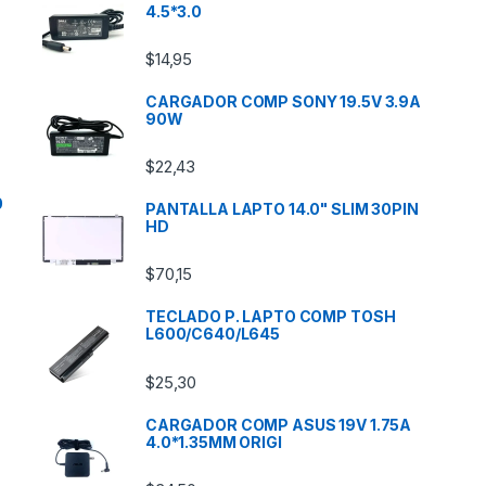
4.5*3.0
$
14,95
CARGADOR COMP SONY 19.5V 3.9A
90W
$
22,43
0
PANTALLA LAPTO 14.0" SLIM 30PIN
HD
$
70,15
TECLADO P. LAPTO COMP TOSH
L600/C640/L645
$
25,30
CARGADOR COMP ASUS 19V 1.75A
4.0*1.35MM ORIGI