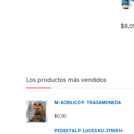
$
8,0
Los productos más vendidos
M-ACRILICO P. TRAGAMONEDA
$
0,00
PEDESTAL P. LUCES KU-31168 H-