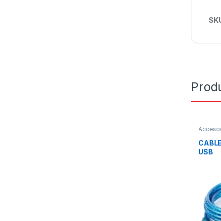
SK
Prod
Accesor
CABLE
USB