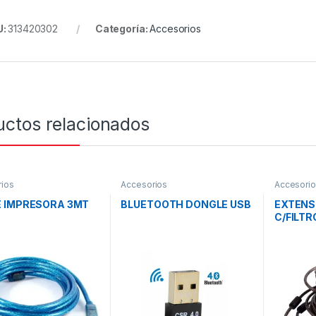
U:
313420302
Categoría:
Accesorios
uctos relacionados
ios
Accesorios
Accesori
 IMPRESORA 3MT
BLUETOOTH DONGLE USB
EXTENS
C/FILTR