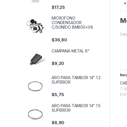
$
17,25
MICROFONO
Me
CONDENSADOR
C/SONIDO BM800+V8
Carg
$
36,80
CAMPANA METAL 6"
$
9,20
Rel
ARO PARA TAMBOR 14" 1.2
SUPERIOR
CAB
7 d
$
5,75
Entr
ARO PARA TAMBOR 14" 1.5
SUPERIOR
$
6,90