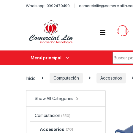
Whatsapp: 0992470490
comerciallin@comerciallin.c
Menú principal
Inicio
Computación
Accesorios
Show All Categories
Computación
(350)
Accesorios
(70)