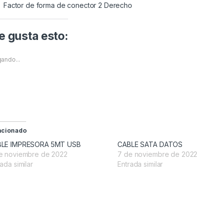
Factor de forma de conector 2 Derecho
 gusta esto:
ando...
acionado
LE IMPRESORA 5MT USB
CABLE SATA DATOS
e noviembre de 2022
7 de noviembre de 2022
ada similar
Entrada similar