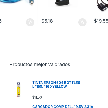
5
$
5,18
$
19,5
Productos mejor valorados
TINTA EPSON 504 BOTTLES
L4150/4160 YELLOW
$
11,50
CARGADOR COMP DELL 19.5V 2.31A