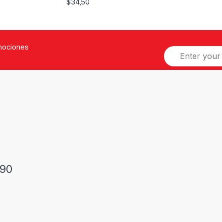
$
34,50
omociones
90