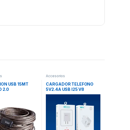
os
Accesorios
ION USB 15MT
CARGADOR TELEFONO
O 2.0
5V2.4A USB I25 V8
ANDROIDE