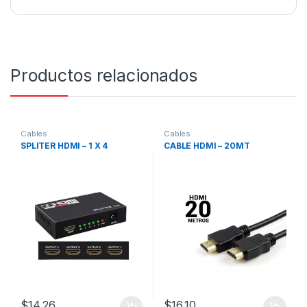
Productos relacionados
Cables
Cables
SPLITER HDMI – 1 X 4
CABLE HDMI – 20MT
$
14,26
$
16,10