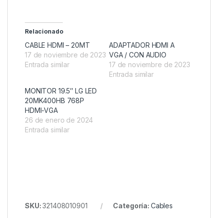
Relacionado
CABLE HDMI – 20MT
ADAPTADOR HDMI A
17 de noviembre de 2023
VGA / CON AUDIO
Entrada similar
17 de noviembre de 2023
Entrada similar
MONITOR 19.5″ LG LED
20MK400HB 768P
HDMI-VGA
26 de enero de 2024
Entrada similar
SKU:
321408010901
Categoría:
Cables