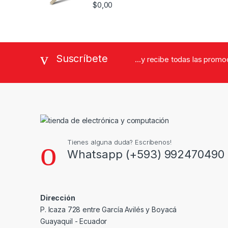
$
0,00
Suscríbete
...y recibe todas las prom
Tienes alguna duda? Escríbenos!
Whatsapp (+593) 992470490
Dirección
P. Icaza 728 entre García Avilés y Boyacá
Guayaquil - Ecuador