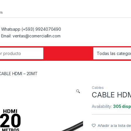
om
Whatsapp (+593) 9924070490
Email: ventas@comerciallin.com
CABLE HDMI – 20MT
Cables
🔍
CABLE HDM
Availability:
305 disp
Añadir a la lista 