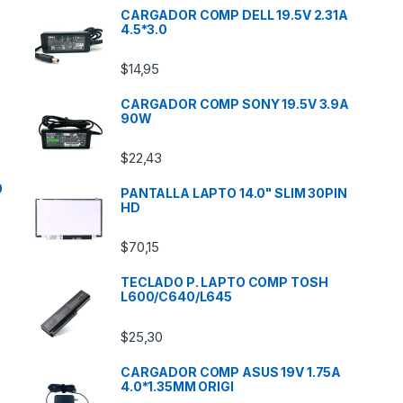
CARGADOR COMP DELL 19.5V 2.31A
4.5*3.0
$
14,95
CARGADOR COMP SONY 19.5V 3.9A
90W
$
22,43
0
PANTALLA LAPTO 14.0" SLIM 30PIN
HD
$
70,15
TECLADO P. LAPTO COMP TOSH
L600/C640/L645
$
25,30
CARGADOR COMP ASUS 19V 1.75A
4.0*1.35MM ORIGI