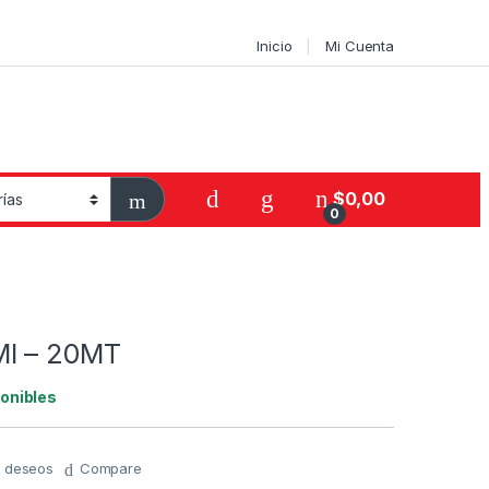
Inicio
Mi Cuenta
$
0,00
0
I – 20MT
onibles
de deseos
Compare