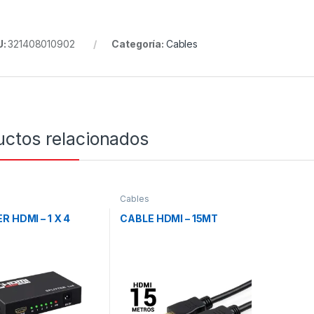
U:
321408010902
Categoría:
Cables
uctos relacionados
Cables
R HDMI – 1 X 4
CABLE HDMI – 15MT