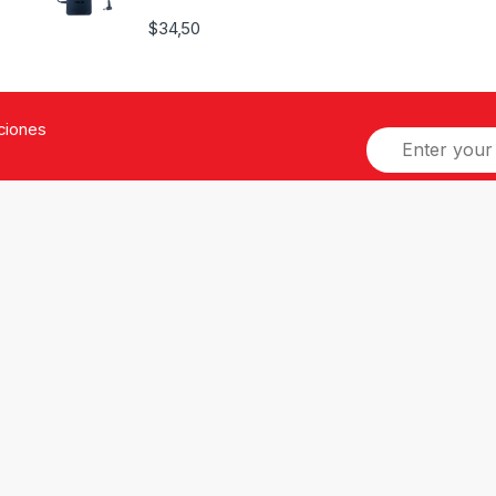
$
34,50
ociones