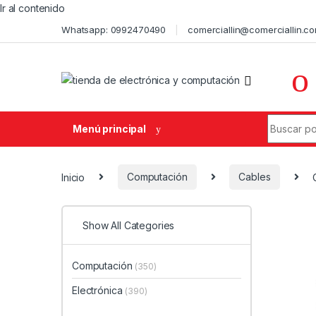
Ir al contenido
Whatsapp: 0992470490
comerciallin@comerciallin.c
Menú principal
Inicio
Computación
Cables
Show All Categories
Computación
(350)
Electrónica
(390)