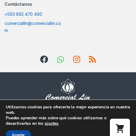
Contáctanos
+593 992 470 490
comerciallin@comerciallin.co
m
Utilizamos cookies para ofrecerte la mejor experiencia en nuestra
web.
Tienes alguna duda?
Puedes aprender más sobre qué cookies utilizamos o
Escríbenos!
desactivarlas en los
ajustes
.
Whatsapp (+593)
992470490
Aceptar