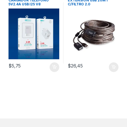
CARGADOR TELEFONO
EXTENSION USB 20MT
5V2.4A USB I25 V8
C/FILTRO 2.0
ANDROIDE
$
5,75
$
26,45