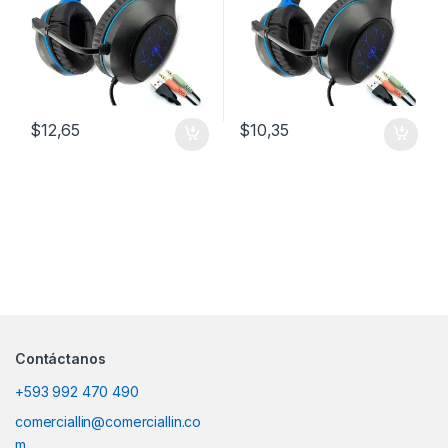
$
12,65
$
10,35
Contáctanos
+593 992 470 490
comerciallin@comerciallin.co
m