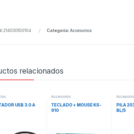
U:
214030100104
Categoría:
Accesorios
uctos relacionados
ios
Accesorios
Accesori
ADOR USB 3.0 A
TECLADO + MOUSE KS-
PILA 2
910
BL/5