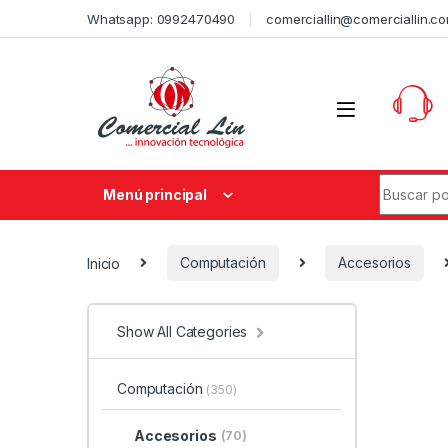
Whatsapp: 0992470490
comerciallin@comerciallin.c
Menú principal
Inicio
Computación
Accesorios
Show All Categories
Computación
(350)
Accesorios
(70)