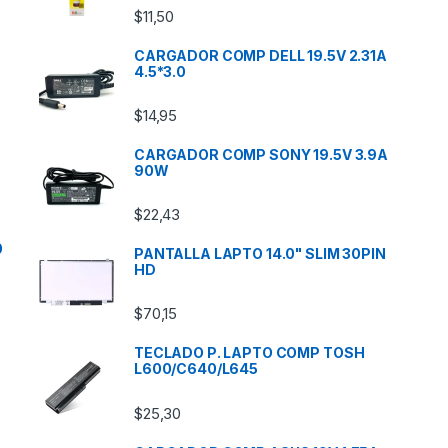
$
11,50
CARGADOR COMP DELL 19.5V 2.31A
4.5*3.0
$
14,95
CARGADOR COMP SONY 19.5V 3.9A
90W
$
22,43
0
PANTALLA LAPTO 14.0" SLIM 30PIN
HD
$
70,15
TECLADO P. LAPTO COMP TOSH
L600/C640/L645
$
25,30