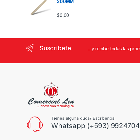
300MM
$
0,00
Suscríbete
...y recibe todas las pr
Tienes alguna duda? Escríbenos!
Whatsapp (+593) 9924704