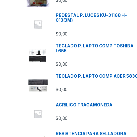
$
0,00
PEDESTAL P. LUCES KU-31168 H-
013(3M)
$
0,00
TECLADO P. LAPTO COMP TOSHIBA
L655
$
0,00
TECLADO P. LAPTO COMP ACER 583
$
0,00
ACRILICO TRAGAMONEDA
$
0,00
RESISTENCIA PARA SELLADORA