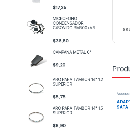
$
17,25
MICROFONO
CONDENSADOR
C/SONIDO BM800+V8
SK
$
36,80
CAMPANA METAL 6"
$
9,20
Prod
ARO PARA TAMBOR 14" 1.2
SUPERIOR
Accesor
$
5,75
ADAPT
SATA
ARO PARA TAMBOR 14" 1.5
SUPERIOR
$
6,90