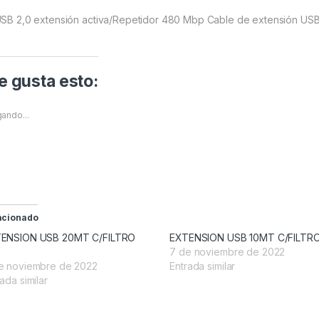
USB 2,0 extensión activa/Repetidor 480 Mbp Cable de extensión USB
 gusta esto:
ando...
acionado
ENSION USB 20MT C/FILTRO
EXTENSION USB 10MT C/FILTRO
7 de noviembre de 2022
e noviembre de 2022
Entrada similar
ada similar