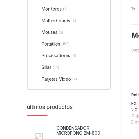
15 
Monitores
(1)
Motherboards
(2)
Mouses
(5)
Me
Portátiles
(152)
Carg
Procesadores
(4)
Sillas
(14)
Tarjetas Video
(2)
Rel
EXT
últimos productos
2.0
7 d
Entr
CONDENSADOR
MICROFONO BM-800