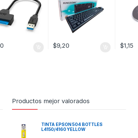
50
$
9,20
$
1,15
Productos mejor valorados
TINTA EPSON 504 BOTTLES
L4150/4160 YELLOW