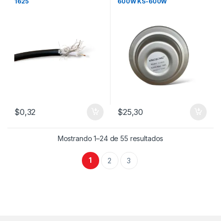
1625
600W KS-600W
$
0,32
$
25,30
Mostrando 1–24 de 55 resultados
1
2
3