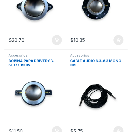
$
20,70
$
10,35
Accesorios
Accesorios
BOBINA PARA DRIVER SB-
CABLE AUDIO 6.3-6.3 MONO
51077 150W
3M
$
11,50
$
5,75