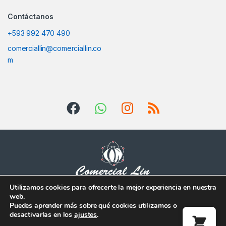
Contáctanos
+593 992 470 490
comerciallin@comerciallin.co
m
Utilizamos cookies para ofrecerte la mejor experiencia en nuestra
web.
Tienes alguna duda?
Puedes aprender más sobre qué cookies utilizamos o
Escríbenos!
desactivarlas en los
ajustes
.
Whatsapp (+593)