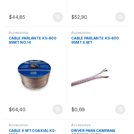
$
44,85
$
52,90
Accesorios
Accesorios
CABLE PARLANTE KS-600
CABLE PARLANTE KS-600
95MT NO.14
95MT X MT
$
64,40
$
0,69
Accesorios
Accesorios
CABLE X MT COAXIAL KS-
DRIVER PARA CAMPANA