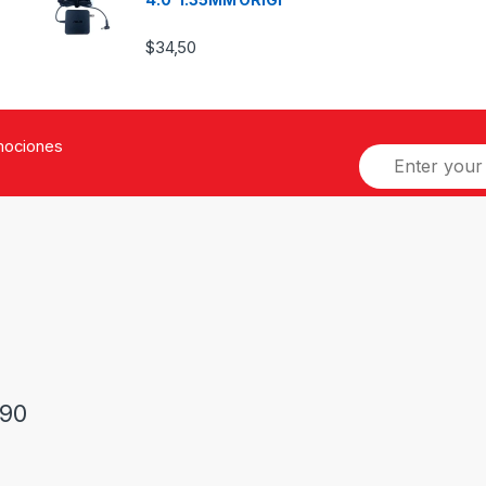
$
34,50
omociones
90