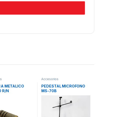
os
Accesorios
CA METALICO
PEDESTAL MICROFONO
 R/N
MS-70B