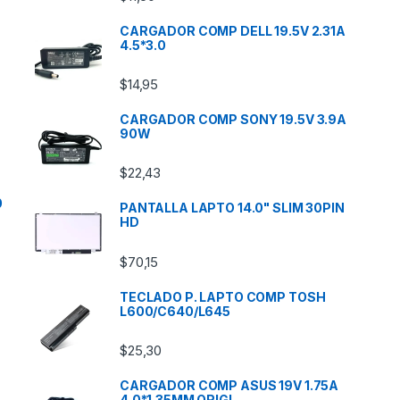
CARGADOR COMP DELL 19.5V 2.31A
4.5*3.0
$
14,95
CARGADOR COMP SONY 19.5V 3.9A
90W
$
22,43
0
PANTALLA LAPTO 14.0" SLIM 30PIN
HD
$
70,15
TECLADO P. LAPTO COMP TOSH
L600/C640/L645
$
25,30
CARGADOR COMP ASUS 19V 1.75A
4.0*1.35MM ORIGI