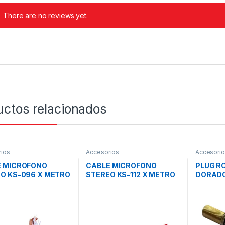
There are no reviews yet.
uctos relacionados
ios
Accesorios
Accesori
E MICROFONO
CABLE MICROFONO
PLUG R
O KS-096 X METRO
STEREO KS-112 X METRO
DORADO