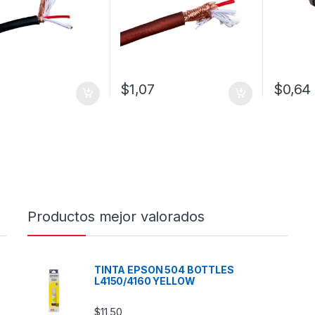
1
$
1,07
$
0,64
Productos mejor valorados
TINTA EPSON 504 BOTTLES
L4150/4160 YELLOW
$
11,50