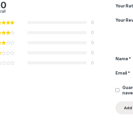
.0
Your Rat
rall
Your Re
0
0
0
0
Name
*
0
Email
*
Guar
nave