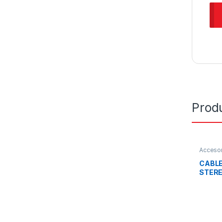
Prod
Accesor
CABL
STERE