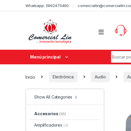
Whatsapp: 0992470490
comerciallin@comerciallin.c
Menú principal
Inicio
Electrónica
Audio
A
Show All Categories
Accesorios
(55)
Amplificadores
(3)