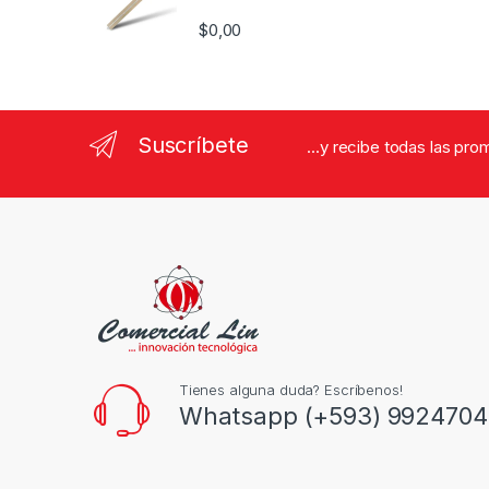
$
0,00
Suscríbete
...y recibe todas las pr
Tienes alguna duda? Escríbenos!
Whatsapp (+593) 9924704