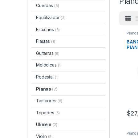
Pian
Cuerdas
(8)
Equalizador
(3)
Estuches
(8)
Piano
Flautas
BANC
(1)
PIA
Guitarras
(8)
Melódicas
(1)
Pedestal
(1)
Pianos
(7)
Tambores
(8)
$
27
Trípodes
(5)
Ukelele
(2)
Piano
Violin
(5)