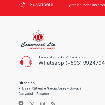
Suscríbete
...y recibe todas las pr
Tienes alguna duda? Escríbenos!
Whatsapp (+593) 9924704
Dirección
P. Icaza 728 entre García Avilés y Boyacá
Guayaquil - Ecuador