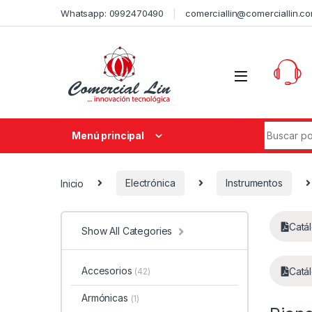
Whatsapp: 0992470490
comerciallin@comerciallin.c
Menú principal
Inicio
Electrónica
Instrumentos
Catá
Show All Categories
Accesorios
Catá
(42)
Armónicas
(1)