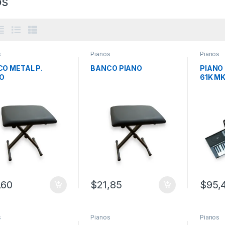
os
s
Pianos
Pianos
O METAL P.
BANCO PIANO
PIANO
NO
61K MK
,60
$
21,85
$
95,
s
Pianos
Pianos