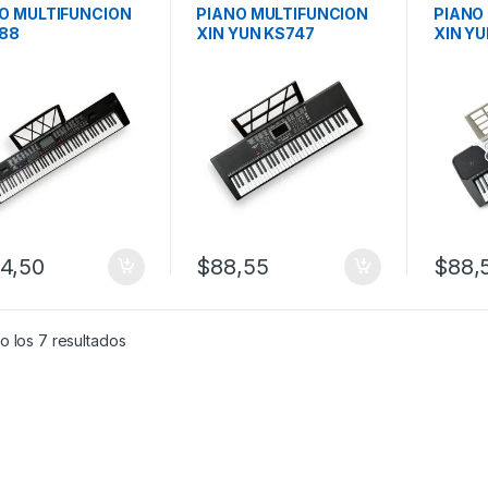
O MULTIFUNCION
PIANO MULTIFUNCION
PIANO
88
XIN YUN KS747
XIN Y
05071
4,50
$
88,55
$
88,
o los 7 resultados