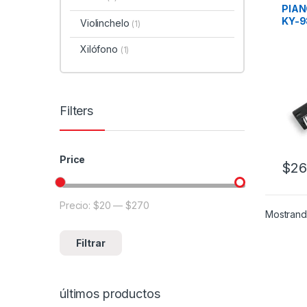
PIAN
KY-9
Violinchelo
(1)
Xilófono
(1)
Filters
Price
$
26
Precio:
$20
—
$270
Mostrand
Filtrar
últimos productos