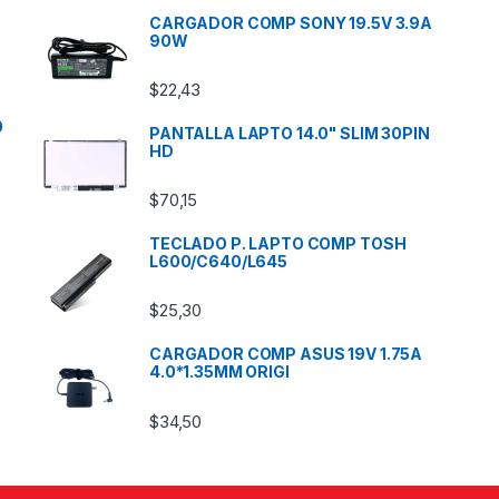
CARGADOR COMP SONY 19.5V 3.9A
90W
$
22,43
0
PANTALLA LAPTO 14.0" SLIM 30PIN
HD
$
70,15
TECLADO P. LAPTO COMP TOSH
L600/C640/L645
$
25,30
CARGADOR COMP ASUS 19V 1.75A
4.0*1.35MM ORIGI
$
34,50