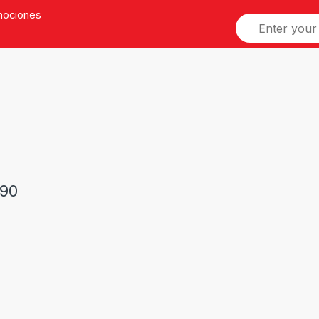
omociones
90