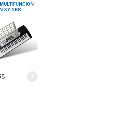
 MULTIFUNCION
UN XY-268
8
55