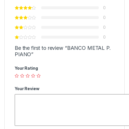
0
0
0
0
Be the first to review “BANCO METAL P.
PIANO”
Your Rating
Your Review