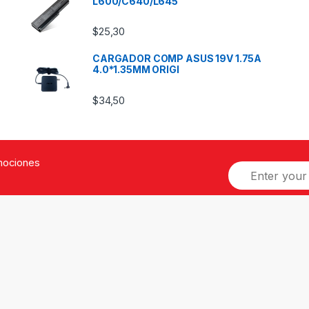
L600/C640/L645
$
25,30
CARGADOR COMP ASUS 19V 1.75A
4.0*1.35MM ORIGI
$
34,50
omociones