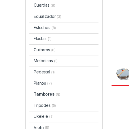
Cuerdas
(8)
Equalizador
(3)
Estuches
(8)
Flautas
(1)
Guitarras
(8)
Melódicas
(1)
Pedestal
(1)
Pianos
(7)
Tambores
(8)
Trípodes
(5)
Ukelele
(2)
Violin
(5)