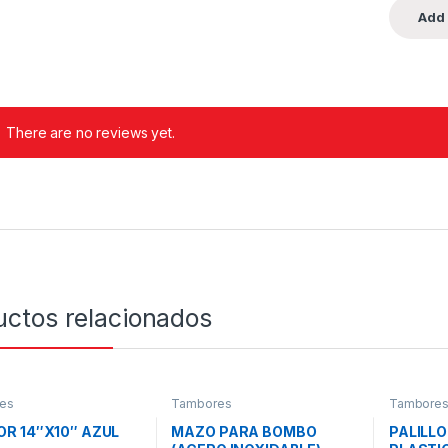
There are no reviews yet.
uctos relacionados
es
Tambores
Tambore
R 14″X10″ AZUL
MAZO PARA BOMBO
PALILLO