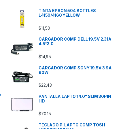
TINTA EPSON 504 BOTTLES
L4150/4160 YELLOW
$
11,50
CARGADOR COMP DELL 19.5V 2.31A
4.5*3.0
$
14,95
CARGADOR COMP SONY 19.5V 3.9A
90W
$
22,43
0
PANTALLA LAPTO 14.0" SLIM 30PIN
HD
$
70,15
TECLADO P. LAPTO COMP TOSH