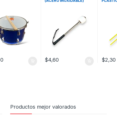
(ACERO INOXIDABLE)
PLASTI
10
$
4,60
$
2,30
Productos mejor valorados