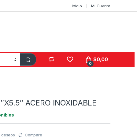
Inicio
Mi Cuenta
$
0,00
0
″X5.5″ ACERO INOXIDABLE
onibles
de deseos
Compare