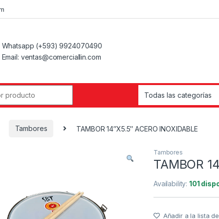
om
Whatsapp (+593) 9924070490
Email: ventas@comerciallin.com
Tambores
TAMBOR 14″X5.5″ ACERO INOXIDABLE
Tambores
TAMBOR 14
Availability:
101 disp
Añadir a la lista 