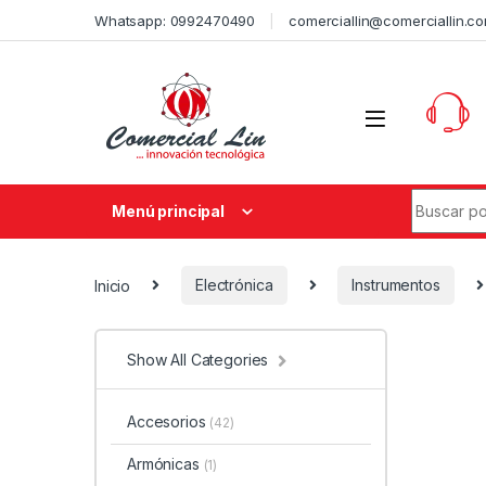
Whatsapp: 0992470490
comerciallin@comerciallin.c
Menú principal
Inicio
Electrónica
Instrumentos
Show All Categories
Accesorios
(42)
Armónicas
(1)