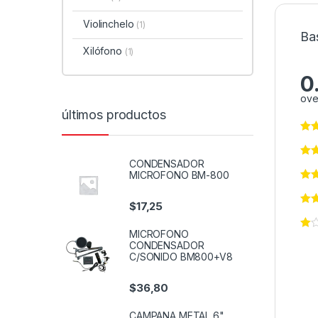
Violinchelo
(1)
Ba
Xilófono
(1)
0
ove
últimos productos
CONDENSADOR
MICROFONO BM-800
$
17,25
MICROFONO
CONDENSADOR
C/SONIDO BM800+V8
$
36,80
CAMPANA METAL 6"