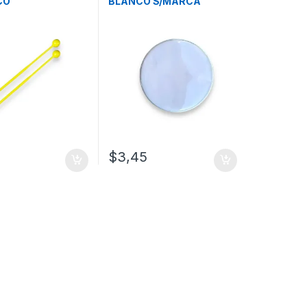
CO
BLANCO S/MARCA
$
3,45