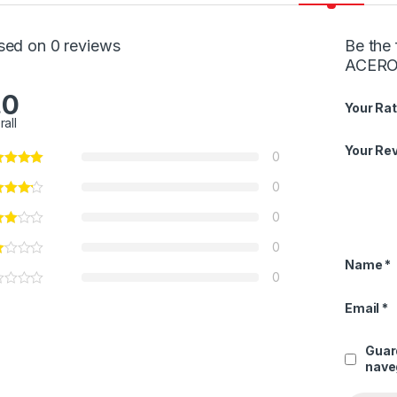
sed on 0 reviews
Be the
ACERO
.0
Your Rat
rall
Your Re
0
0
0
0
Name
*
0
Email
*
Guar
nave