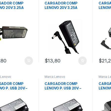
GADOR COMP
CARGADOR COMP
CARG
VO 20V 3.25A
LENOVO 20V 3.25A
LENOVO
ARILLO
P.CAF-NEG 5.5*
2.25A
,80
$
13,80
$
21,
 Lenovo
Marca Lenovo
Marca L
GADOR COMP
CARGADOR COMP
CARG
VO P. USB 20V –
LENOVO P. USB 20V –
LENOVO
A
4.5A
2.25 4