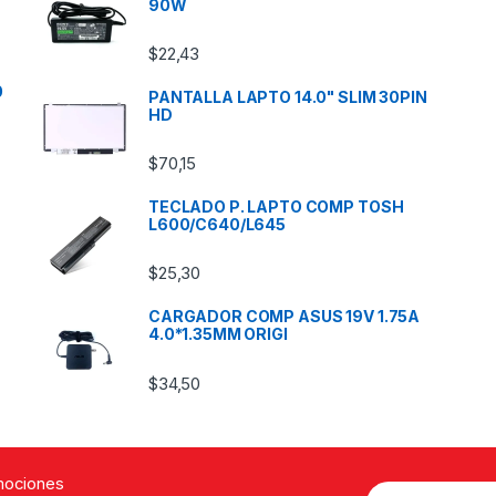
90W
$
22,43
0
PANTALLA LAPTO 14.0" SLIM 30PIN
HD
$
70,15
TECLADO P. LAPTO COMP TOSH
L600/C640/L645
$
25,30
CARGADOR COMP ASUS 19V 1.75A
4.0*1.35MM ORIGI
$
34,50
omociones