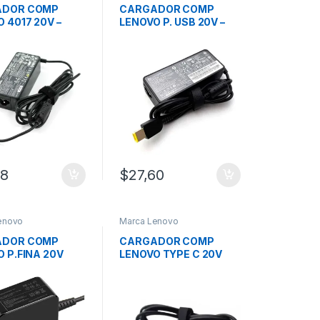
ADOR COMP
CARGADOR COMP
 4017 20V –
LENOVO P. USB 20V –
2.25A
28
$
27,60
enovo
Marca Lenovo
ADOR COMP
CARGADOR COMP
 P.FINA 20V
LENOVO TYPE C 20V
.0*1.7M
3.25 CUADRADO