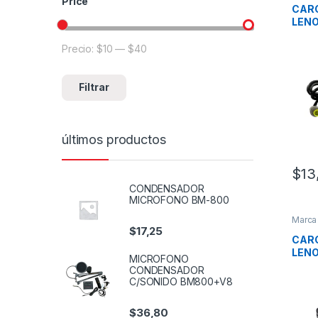
Price
CAR
LENO
P.AM
Precio:
$10
—
$40
Filtrar
últimos productos
$
13
CONDENSADOR
MICROFONO BM-800
Marca
$
17,25
CAR
LENO
MICROFONO
3.25
CONDENSADOR
C/SONIDO BM800+V8
$
36,80