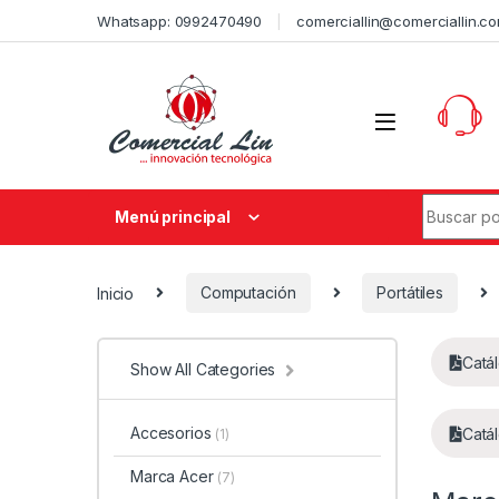
Whatsapp: 0992470490
comerciallin@comerciallin.c
Menú principal
Inicio
Computación
Portátiles
Catá
Show All Categories
Accesorios
Catá
(1)
Marca Acer
(7)