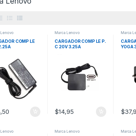
a Lenovo
 Lenovo
Marca Lenovo
Marca L
GADOR COMP LE
CARGADOR COMP LE P.
CARGA
2.25A
C 20V 3.25A
YOGA 3
5V-2A
,50
$
14,95
$
37,
 Lenovo
Marca Lenovo
Marca L