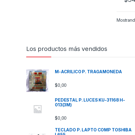
Mostrando
Los productos más vendidos
M-ACRILICO P. TRAGAMONEDA
$
0,00
PEDESTAL P. LUCES KU-31168 H-
013(3M)
$
0,00
TECLADO P. LAPTO COMP TOSHIBA
L655