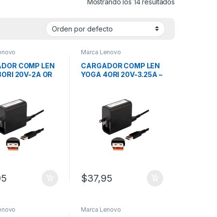
Mostrando los 14 resultados
enovo
Marca Lenovo
DOR COMP LEN
CARGADOR COMP LEN
ORI 20V-2A OR
YOGA 4ORI 20V-3.25A –
5V-2A
95
$
37,95
enovo
Marca Lenovo