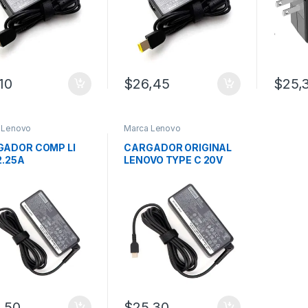
,10
$
26,45
$
25,
 Lenovo
Marca Lenovo
ADOR COMP LI
CARGADOR ORIGINAL
2.25A
LENOVO TYPE C 20V
3.25 RECT
,50
$
25,30