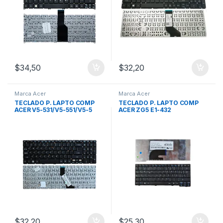
$
34,50
$
32,20
Marca Acer
Marca Acer
TECLADO P. LAPTO COMP
TECLADO P. LAPTO COMP
ACER V5-531/V5-551/V5-5
ACER ZG5 E1-432
$
32,20
$
25,30